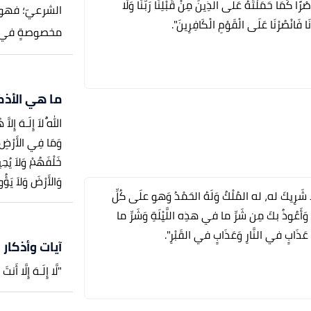
ا إِصْرًا كَمَا حَمَلْتَهُ عَلَى الَّذِينَ مِنْ قَبْلِنَا رَبَّنَا وَلَا
الشرعيّ؛ فهو
َانَا فَانْصُرْنَا عَلَى الْقَوْمِ الْكَافِرِينَ".
مخصوصةٍ في..
ما هي الأذك
اللّهُ لاَ إِلَـهَ إِلا
وَمَا فِي الأَرْضِ مَن
خَلْفَهُمْ وَلاَ يُح
وَالأَرْضَ وَلاَ يَؤ
حْدَهُ لا شَرِيكَ له، له المُلْكُ وَلَهُ الحَمْدُ وَهو علَى كُلِّ
، وَأَعُوذُ بكَ مِن شَرِّ ما في هذِه اللَّيْلَةِ وَشَرِّ ما
 عَذَابٍ في النَّارِ وَعَذَابٍ في القَبْرِ".
آيات وأذكار
"لَّا إِلَـهَ إِلَّا أ