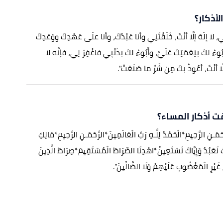
لأذكار؟
بِّي، لا إلَهَ إلَّا أنْتَ، خَلَقْتَنِي وأنا عَبْدُكَ، وأنا علَى عَهْدِكَ ووَعْدِكَ
وءُ لكَ بنِعْمَتِكَ عَلَيَّ، وأَبُوءُ لكَ بذَنْبِي فاغْفِرْ لِي، فإنَّه لا
إلَّا أنْتَ، أعُوذُ بكَ مِن شَرِّ ما صَنَعْتُ".
 أذكار المساء؟
حْمَـنِ الرَّحِيمِ*الْحَمْدُ لِلَّـهِ رَبِّ الْعَالَمِينَ*الرَّحْمَـنِ الرَّحِيمِ*مَالِكِ
كَ نَعْبُدُ وَإِيَّاكَ نَسْتَعِينُ*اهْدِنَا الصِّرَاطَ الْمُسْتَقِيمَ*صِرَاطَ الَّذِينَ
 غَيْرِ الْمَغْضُوبِ عَلَيْهِمْ وَلَا الضَّالِّينَ".