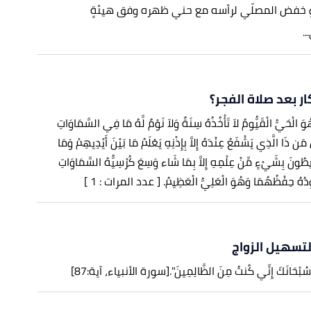
 خفض المصلّي لرأسه مع حني ظهره وفق هيئةٍ
.
ار بعد صلاة الفجر؟
َّ هُوَ الْحَيُّ الْقَيُّومُ لاَ تَأْخُذُهُ سِنَةٌ وَلاَ نَوْمٌ لَّهُ مَا فِي السَّمَاوَاتِ
 ذَا الَّذِي يَشْفَعُ عِنْدَهُ إِلاَّ بِإِذْنِهِ يَعْلَمُ مَا بَيْنَ أَيْدِيهِمْ وَمَا
ِيطُونَ بِشَيْءٍ مِّنْ عِلْمِهِ إِلاَّ بِمَا شَاء وَسِعَ كُرْسِيُّهُ السَّمَاوَاتِ
ُودُهُ حِفْظُهُمَا وَهُوَ الْعَلِيُّ الْعَظِيمُ. [ عدد المرات : 1 ]
 لتسهيل الزواج
َنتَ سُبْحَانَكَ إِنِّي كُنتُ مِنَ الظَّالِمِينَ".
[سورة الأنبياء، آية:87]