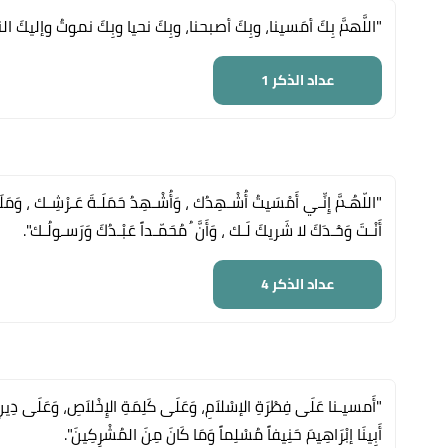
"اللَّهمَّ بِكَ أمَسينا، وبِكَ أصبحنا، وبِكَ نحيا وبِكَ نموتُ وإليكَ ال
عداد الذكر
1
"اللّهُـمَّ إِنِّـي أَمْسَيتُ أُشْـهِدُك ، وَأُشْـهِدُ حَمَلَـةَ عَـرْشِـك ، وَمَلَائِ
أَنْـتَ وَحْـدَكَ لا شَريكَ لَـك ، وَأَنَّ ُ مُحَمّـداً عَبْـدُكَ وَرَسـولُـك".
عداد الذكر
4
"أَمسيـنا عَلَى فِطْرَةِ الإسْلاَمِ، وَعَلَى كَلِمَةِ الإِخْلاَصِ، وَعَلَى دِينِ نَبِي
أَبِينَا إبْرَاهِيمَ حَنِيفاً مُسْلِماً وَمَا كَانَ مِنَ المُشْرِكِينَ".