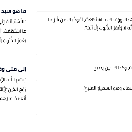
ما هو سيد ا
ى عَهْدِكَ ووَعْدِكَ ما اسْتَطَعْتُ، أعُوذُ بكَ مِن شَرِّ ما
"اللَّهُمَّ أنْتَ رَ
لا يَغْفِرُ الذُّنُوبَ إلَّا أنْتَ".
ما اسْتَطَعْتُ، أبُ
يَغْفِرُ الذُّنُوبَ 
ة، وكذلك حين يصبح.
إلى متى وقت
"بِسْمِ اللَّـهِ الرَّ
ماءِ وهو السميعُ العليمِ".
يَوْمِ الدِّينِ*إِيَّا
أَنْعَمْتَ عَلَيْهِمْ