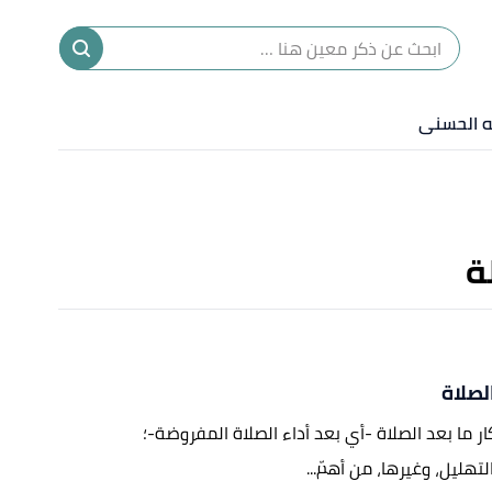
ا
إ
له الحسنى
ا
ة
الصلاة
أذكار ما بعد الصلاة -أي بعد أداء الصلاة المفروضة-؛
لتهليل، وغيرها، من أهمّ...