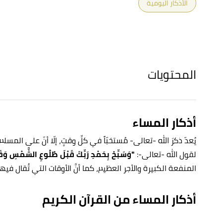
الأذكار اليومية
المحتويات
أذكار المساء
يُعدّ ذكرَ الله -تعالى- مُستحَبّاً في كلِّ وقتٍ، إلّا أنّ على ال
لقول الله -تعالى-:
"وَسَبِّحْ بِحَمْدِ رَبِّكَ قَبْلَ طُلُوعِ الشَّمْسِ وَق
المنفعة الكبيرة والأجر العظيم، كما أنَّ الأوقات التي تُقال فيه
أذكار المساء من القرآن الكريم