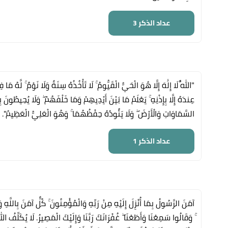
عداد الذكر
3
"اللَّهُ لَا إِلَٰهَ إِلَّا هُوَ الْحَيُّ الْقَيُّومُ ۚ لَا تَأْخُذُهُ سِنَةٌ وَلَا نَوْمٌ ۚ ل
عِندَهُ إِلَّا بِإِذْنِهِ ۚ يَعْلَمُ مَا بَيْنَ أَيْدِيهِمْ وَمَا خَلْفَهُمْ ۖ وَلَا يُحِيطُونَ
السَّمَاوَاتِ وَالْأَرْضَ ۖ وَلَا يَئُودُهُ حِفْظُهُمَا ۚ وَهُوَ الْعَلِيُّ الْعَظِيمُ".
عداد الذكر
1
آمَنَ الرَّسُولُ بِمَا أُنْزِلَ إِلَيْهِ مِنْ رَبِّهِ وَالْمُؤْمِنُونَ ۚ كُلٌّ آمَنَ بِاللَّهِ و
ۚ وَقَالُوا سَمِعْنَا وَأَطَعْنَا ۖ غُفْرَانَكَ رَبَّنَا وَإِلَيْكَ الْمَصِيرُ. لَا يُكَلِّفُ ا