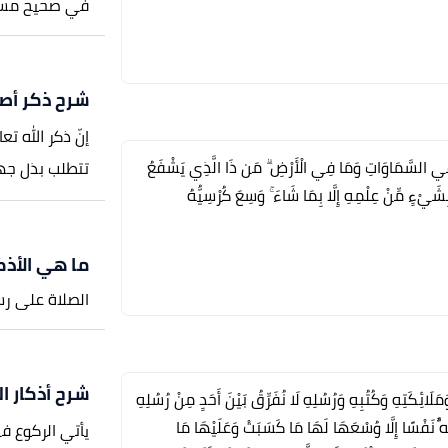
في صحيح مسلم، عن
شرح ذكر أصب
إنّ ذكر الله تع
َّهُ مَا فِي السَّمَاوَاتِ وَمَا فِي الْأَرْضِ ۗ مَن ذَا الَّذِي يَشْفَعُ
تتطلب بذل جهدٍ
 بِشَيْءٍ مِّنْ عِلْمِهِ إِلَّا بِمَا شَاءَ ۚ وَسِعَ كُرْسِيُّهُ
ما هي الأذك
الصلاة على رسو
شرح أذكار ا
َمَلَائِكَتِهِ وَكُتُبِهِ وَرُسُلِهِ لَا نُفَرِّقُ بَيْنَ أَحَدٍ مِنْ رُسُلِهِ
للَّهُ نَفْسًا إِلَّا وُسْعَهَا لَهَا مَا كَسَبَتْ وَعَلَيْهَا مَا
يأتي الركوع ف