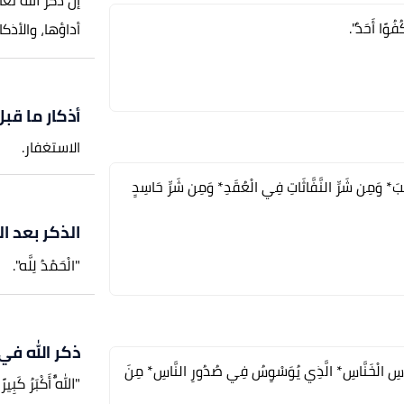
إنّ ذكر الله ت
ُفُوًا أَحَدٌ".
أداؤها، والأذك
أذكار ما قبل
الاستغفار.
َبَ* وَمِن شَرِّ النَّفَّاثَاتِ فِي الْعُقَدِ* وَمِن شَرِّ حَاسِدٍ
الذكر بعد ا
"الْحَمْدُ لِلَّه".
ذكر الله في
سْوَاسِ الْخَنَّاسِ* الَّذِي يُوَسْوِسُ فِي صُدُورِ النَّاسِ* مِنَ
"اللَّهُ أَكْبَرُ كَبِي