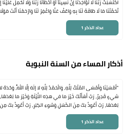
اكْتَسَبَتْ رَبَّنَا لَا تُؤَاخِذْنَا إِنْ نَّسِينَآ أَوْ أَخْطَأْنَا رَبَّنَا وَلَا تَحْمِلْ عَلَيْنَ
تُحَمِّلْنَا مَا لَا طَاقَةَ لَنَا بِهِ وَاعْفُ عَنَّا وَاغْفِرْ لَنَا وَارْحَمْنَا أَنْتَ مَوْل
عداد الذكر
1
أذكار المساء من السنة النبوية
"أَمْسَيْنَا وَأَمْسَى المُلْكُ لِلَّهِ، وَالْحَمْدُ لِلَّهِ لا إلَهَ إلَّا اللَّهُ، وَ
شيءٍ قَدِيرٌ، رَبِّ أَسْأَلُكَ خَيْرَ ما في هذِه اللَّيْلَةِ وَخَيْرَ ما بَعْدَهَا
بَعْدَهَا، رَبِّ أَعُوذُ بكَ مِنَ الكَسَلِ وَسُوءِ الكِبَرِ، رَبِّ أَعُوذُ بكَ مِن
عداد الذكر
1