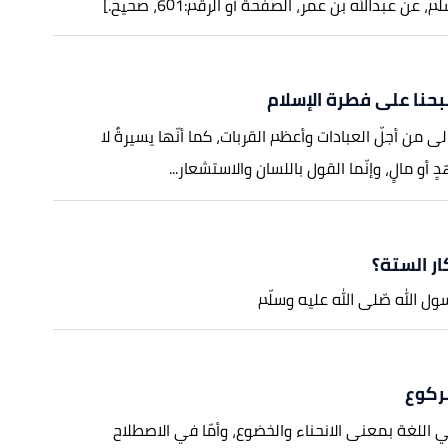
 عبدالله بن عمر، الصفحة أو الرقم:601، صحيح.]
حنا على فطرة الإسلام
الى من أجلّ العبادات وأعظم القربات، كما أنّها يسيرةٌ لا
 أو مالٍ، وإنّما القول باللسان والاستشعار...
ار الستة؟
ل الله صّلى الله عليه وسلّم
لركوع
ي اللغة بمعنى الانحناء والخضوع، وأمّا في الاصطلاح