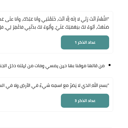
"اللَّهُمَّ أنْتَ رَبِّي لا إلَهَ إلَّا أنْتَ، خَلَقْتَنِي وأنا عَبْدُكَ، وأنا علَ
صَنَعْتُ، أبُوءُ لكَ بنِعْمَتِكَ عَلَيَّ، وأَبُوءُ لكَ بذَنْبِي فاغْفِرْ لِي، فإنَّه 
عداد الذكر
1
من قالها موقنا بها حين يمسي ومات من ليلته دخل الجن
"بسمِ اللهِ الذي لا يَضرُ مع اسمِه شيءٌ في الأرضِ ولا في الس
عداد الذكر
3