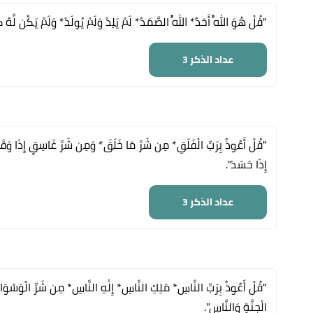
"قُلْ هُوَ اللَّهُ أَحَدٌ* اللَّهُ الصَّمَدُ* لَمْ يَلِدْ وَلَمْ يُولَدْ* وَلَمْ يَكُن لَّهُ ك
عداد الذكر
3
"قُلْ أَعُوذُ بِرَبِّ الْفَلَقِ* مِن شَرِّ مَا خَلَقَ* وَمِن شَرِّ غَاسِقٍ إِذَا وَق
إِذَا حَسَدَ".
عداد الذكر
3
"قُلْ أَعُوذُ بِرَبِّ النَّاسِ* مَلِكِ النَّاسِ* إِلَٰهِ النَّاسِ* مِن شَرِّ الْوَ
الْجِنَّةِ وَالنَّاسِ".