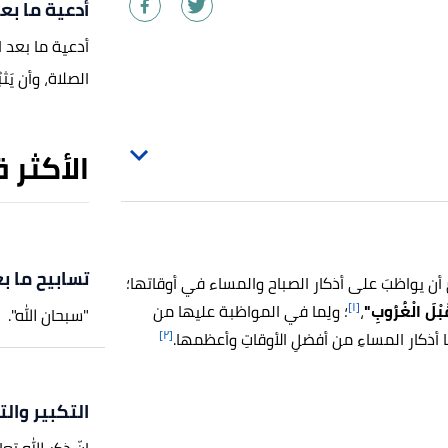
أدعية ما بعد
أدعية ما بعد ا
الصلاة، وأن يَث
الأكثر 
تسابيح ما بع
مسلم أن يواظبَ على أذكار الصباح والمساء في أوقاتها؛
[١]
َبْلَ الْغُرُوبِ"
،
؛ ولِما في المواظبة عليها من
"سبحان الله".
[٢]
ا أذكار المساءِ من أفضلِ الأوقاتِ وأعظمها.
التكبير وال