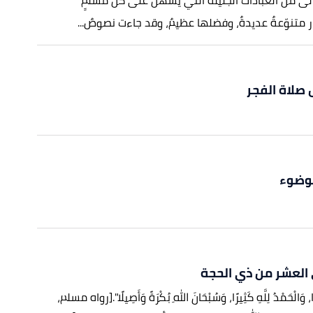
عالى من العبادات الجليلة التي يسهل على كلّ مسلمٍ
ار متنوّعةٌ عديدةٌ، وفضلها عظيمٌ، وقد جاءت نصوصٌ...
 صلاة الفجر
لوضوء
 العشر من ذي الحجة
رًا، وَالْحَمْدُ لِلَّهِ كَثِيرًا، وَسُبْحَانَ اللهِ بُكْرَةً وَأَصِيلًا".
[رواه مسلم،