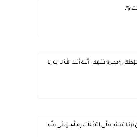
نشورُ".
كَتَكَ ، وَجَمـيعَ خَلْـقِك ، أَنَّـكَ أَنْـتَ اللهُ لا إلهَ إلاّ
ِّنَا مُحَمَّدٍ صَلَّى اللهُ عَلَيْهِ وَسَلَّمَ، وَعَلَى مِلَّةِ