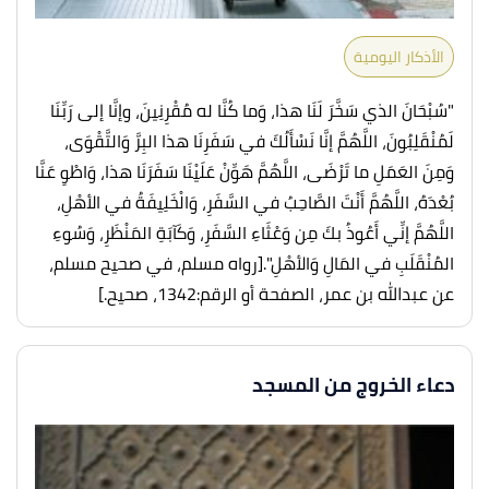
الأذكار اليومية
"سُبْحَانَ الذي سَخَّرَ لَنَا هذا، وَما كُنَّا له مُقْرِنِينَ، وإنَّا إلى رَبِّنَا
لَمُنْقَلِبُونَ، اللَّهُمَّ إنَّا نَسْأَلُكَ في سَفَرِنَا هذا البِرَّ وَالتَّقْوَى،
وَمِنَ العَمَلِ ما تَرْضَى، اللَّهُمَّ هَوِّنْ عَلَيْنَا سَفَرَنَا هذا، وَاطْوِ عَنَّا
بُعْدَهُ، اللَّهُمَّ أَنْتَ الصَّاحِبُ في السَّفَرِ، وَالْخَلِيفَةُ في الأهْلِ،
اللَّهُمَّ إنِّي أَعُوذُ بكَ مِن وَعْثَاءِ السَّفَرِ، وَكَآبَةِ المَنْظَرِ، وَسُوءِ
المُنْقَلَبِ في المَالِ وَالأهْلِ".
[رواه مسلم، في صحيح مسلم،
عن عبدالله بن عمر، الصفحة أو الرقم:1342، صحيح.]
دعاء الخروج من المسجد