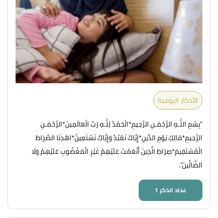
الأذكار اليومية
"بِسْمِ اللَّـهِ الرَّحْمَـنِ الرَّحِيمِ*الْحَمْدُ لِلَّـهِ رَبِّ الْعَالَمِينَ*الرَّحْمَـنِ
الرَّحِيمِ*مَالِكِ يَوْمِ الدِّينِ*إِيَّاكَ نَعْبُدُ وَإِيَّاكَ نَسْتَعِينُ*اهْدِنَا الصِّرَاطَ
الْمُسْتَقِيمَ*صِرَاطَ الَّذِينَ أَنْعَمْتَ عَلَيْهِمْ غَيْرِ الْمَغْضُوبِ عَلَيْهِمْ وَلَا
الضَّالِّينَ".
عداد الذكر
1