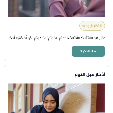
الأذكار اليومية
"قُلْ هُوَ اللَّهُ أَحَدٌ* اللَّهُ الصَّمَدُ* لَمْ يَلِدْ وَلَمْ يُولَدْ* وَلَمْ يَكُن لَّهُ كُفُوًا أَحَدٌ".
عداد الذكر
3
أذكار قبل النوم