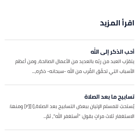
اقرأ المزيد
أحب الذكر إلى الله
يتقرّب العبد من ربّه بالعديد من الأعمال الصالحة، ومن أعظم
الأسباب التي تحقّق القُرب من الله -سبحانه- ذكره،...
تسابيح ما بعد الصلاة
يُستحبّ للمسلم الإتيان ببعض التسابيح بعد الصلاة،[١][٢] ومنها:
الاستغفار ثلاث مراتٍ بقول: "أستغفر الله"، ثمّ...