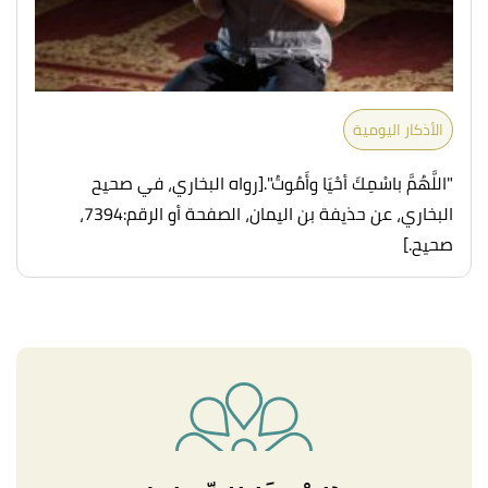
الأذكار اليومية
"اللَّهُمَّ باسْمِكَ أحْيَا وأَمُوتُ".
[رواه البخاري، في صحيح
البخاري، عن حذيفة بن اليمان، الصفحة أو الرقم:7394،
صحيح.]