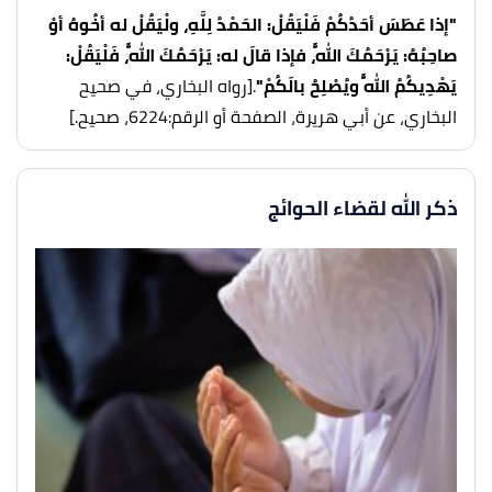
"
إذا عَطَسَ أحَدُكُمْ فَلْيَقُلْ: الحَمْدُ لِلَّهِ، ولْيَقُلْ له أخُوهُ أوْ
صاحِبُهُ: يَرْحَمُكَ اللَّهُ، فإذا قالَ له: يَرْحَمُكَ اللَّهُ، فَلْيَقُلْ:
يَهْدِيكُمُ اللَّهُ ويُصْلِحُ بالَكُمْ"
.
[رواه البخاري، في صحيح
البخاري، عن أبي هريرة، الصفحة أو الرقم:6224، صحيح.]
ذكر الله لقضاء الحوائج