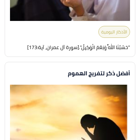
الأذكار اليومية
"حَسْبُنَا اللَّهُ وَنِعْمَ الْوَكِيلُ".
[سورة آل عمران، آية:173]
أفضل ذكر لتفريج الهموم