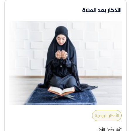
الأذكار بعد الصلاة
الأذكار اليومية
"أَسْـتَغْفِرُ الله".