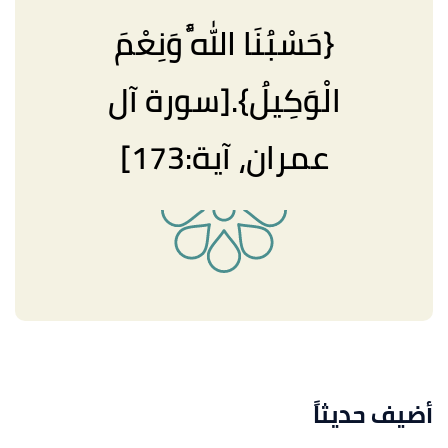
{حَسْبُنَا اللَّهُ وَنِعْمَ
الْوَكِيلُ}.[سورة آل
عمران، آية:173]
أضيف حديثاً