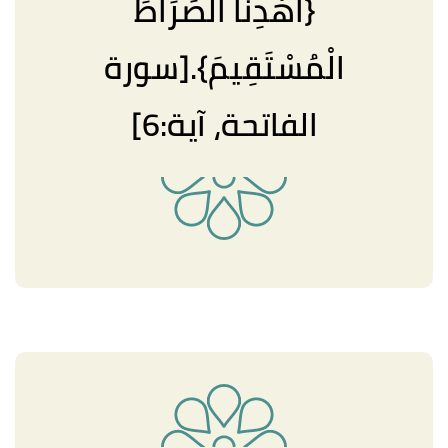
{اهْدِنَا الصِّرَاطَ
الْمُسْتَقِيمَ}.[سورة
الفاتحة، آية:6]