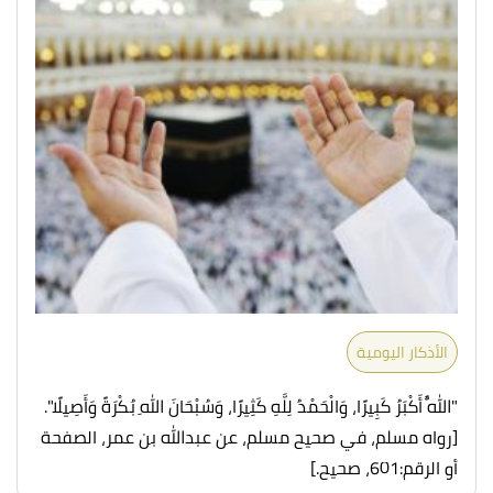
الأذكار اليومية
"اللَّهُ أَكْبَرُ كَبِيرًا، وَالْحَمْدُ لِلَّهِ كَثِيرًا، وَسُبْحَانَ اللهِ بُكْرَةً وَأَصِيلًا".
[رواه مسلم، في صحيح مسلم، عن عبدالله بن عمر، الصفحة
أو الرقم:601، صحيح.]