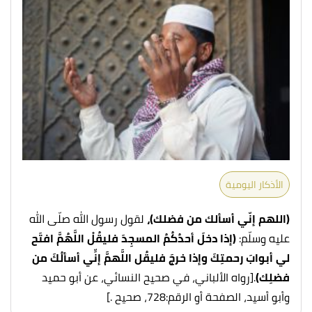
الأذكار اليومية
(اللهم إنّي أسألك من فضلك)،
لقول رسول الله صلّى الله
عليه وسلّم:
(إذا دخلَ أحدُكُمُ المسجِدَ فليقُلْ اللَّهُمَّ افتَح
لي أبوابَ رحمتِكَ وإذا خرجَ فليقُل اللَّهمَّ إنِّي أسألُكَ من
فضلِك)
.
[رواه الألباني، في صحيح النسائي، عن أبو حميد
وأبو أسيد، الصفحة أو الرقم:728، صحيح .]