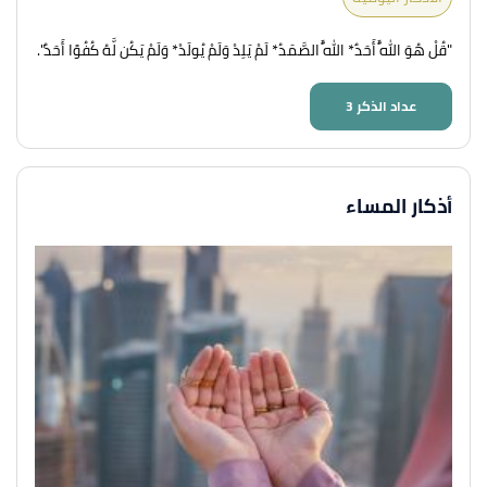
"قُلْ هُوَ اللَّهُ أَحَدٌ* اللَّهُ الصَّمَدُ* لَمْ يَلِدْ وَلَمْ يُولَدْ* وَلَمْ يَكُن لَّهُ كُفُوًا أَحَدٌ".
عداد الذكر
3
أذكار المساء