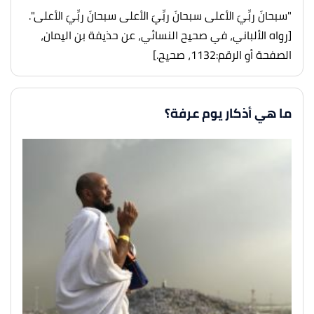
"سبحانَ ربِّيَ الأعلى سبحانَ ربِّيَ الأعلى سبحانَ ربِّيَ الأعلى".
[رواه الألباني، في صحيح النسائي، عن حذيفة بن اليمان،
الصفحة أو الرقم:1132، صحيح.]
ما هي أذكار يوم عرفة؟