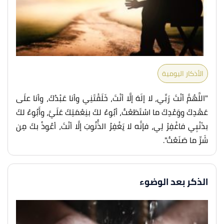
الأذكار اليومية
"
اللَّهُمَّ أنْتَ رَبِّي، لا إلَهَ إلَّا أنْتَ، خَلَقْتَنِي وأنا عَبْدُكَ، وأنا علَى
عَهْدِكَ ووَعْدِكَ ما اسْتَطَعْتُ، أبُوءُ لكَ بنِعْمَتِكَ عَلَيَّ، وأَبُوءُ لكَ
بذَنْبِي فاغْفِرْ لِي، فإنَّه لا يَغْفِرُ الذُّنُوبَ إلَّا أنْتَ، أعُوذُ بكَ مِن
شَرِّ ما صَنَعْتُ".
الذكر بعد الوضوء