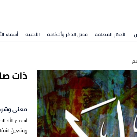
س
الأذكار المطلقة
فضل الذكر وأحكامه
الأدعية
أسماء ال
ام
ذات صل
معنى وشرح 
أسماء الله الحسن
وتِسْعِينَ اسْمًا م