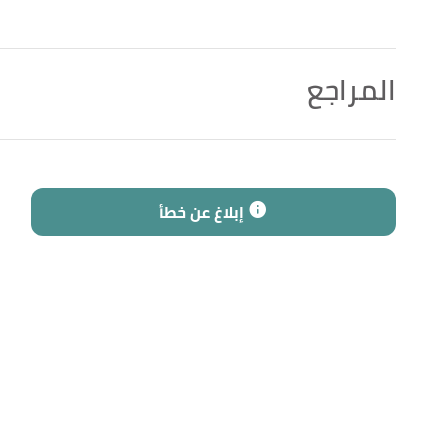
المراجع
↑
سورة الحشر، آية:23
↑
رواه الألباني، في صحيح الجامع، عن ثوبان مولى رسول ا
إبلاغ عن خطأ
الرقم:4688، صحيح.
↑
ابن فارس،
مقاييس اللغة
، صفحة 90. بتصرّف.
↑
"السلام"
،
إسلام ويب
، اطّلع عليه بتاريخ 29/12/2021. بتصرّف.
↑
الدكتور سلمان العودة،
مع الله الاسم الأعظم وقصة ال
↑
سورة البقرة، آية:255
↑
سورة الشورى، آية:11