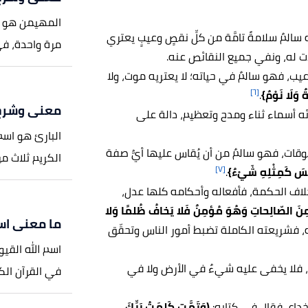
المهيمن هو اس
 سالمٌ سلامةً تامَّة من كلِّ نقصٍ وعيبٍ يعتري
مرة واحدة، في قول
ات له، ونفي جميع النقائص عنه.
ب، فهو سالمٌ في حياته؛ لا يعتريه موت، ولا
[٦]
ٌ وَلَا نَوْمٌ}
.
معنى وشرح ​
ه أسماء ثناء ومدح وتعظيم، دالة على
البارئ هو اسم
ت، فهو سالمٌ من أن يُقاس عليها أيُّ صفة
الكريم ثلاث مرات،[١] منها قوله -تعالى-: (هُوَ اللَّ
[٧]
ْسَ كَمِثْلِهِ شَيْءٌ}
.
خلاف الحكمة، فأفعاله وأحكامه كلها عدل،
نَ الصّالِحاتِ وَهُوَ مُؤمِنٌ فَلا يَخافُ ظُلمًا وَلا
ما معنى اسم
، فشريعته الكاملة تضبط أمور الناس وتحقّق
اسم الله القي
، فلا يخفى عليه شيءٌ في الأرض ولا في
في القرآن الكريم
خداع، فقال في كتابه:
(وَتَمَّت كَلِمَتُ رَبِّكَ