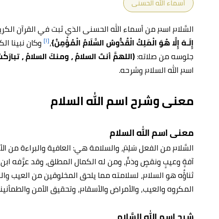
أسماء الله الحسنى
السَّلام اسم من أسماء الله الحسنى الذي ثبت في القرآن الكري
[١]
إِلَـهَ إِلَّا هُوَ الْمَلِكُ الْقُدُّوسُ السَّلَامُ الْمُؤْمِنُ
}
،
وكان نبينا ال
جلوسه من صلاته:
(اللهمَّ أنتَ السلامُ ، ومنكَ السلامُ ، تبارَكْت
اسم الله السلام وشرحه.
معنى وشرح اسم الله السلام
معنى اسم الله السلام
السَّلام من الفعل سَلِمَ، والسلامة هي: العافية والبراءة من الأذ
آفةٍ وعيبٍ ونقصٍ وذمٍّ، ومن له الكمال المطلق، وقد عرَّفه ا
ثناؤُه هو السلام، لسلامته مما يلحق المخلوقين من العيب وال
المكروه والعيب، والأمراض والأسقام، وتحقيق الأمن والطمأنينة
شرح اسم الله السَّلام