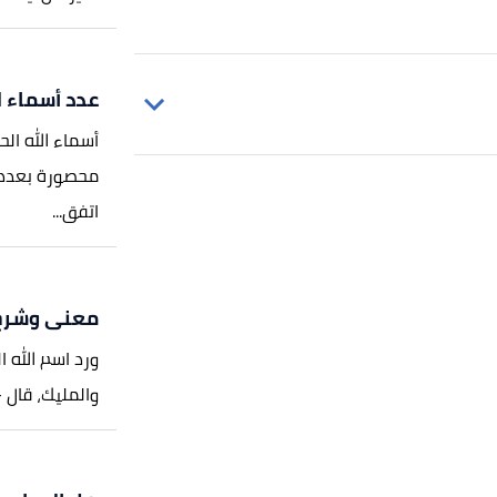
عدد أسماء ا
أسماء الله ال
اتفق...
لله صلى الله عليه وسلم، الصفحة أو
معنى وشرح ​
ورد اسم الله ا
والمليك، قال -تعالى
أسماء الحسنى
، صفحة 75-78. بتصرّف.