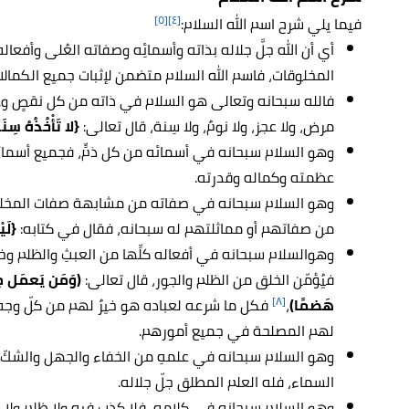
[٥]
[٤]
فيما يلي شرح اسم الله السلام:
أي أن الله جلَّ جلاله بذاته وأسمائِه وصفاته العُلى وأفعاله
المخلوقات، فاسم الله السلام متضمن لإثبات جميع الكمال
فالله سبحانه وتعالى هو السلام في ذاته من كل نقصٍ وعي
مرض، ولا عجز، ولا نومٌ، ولا سِنة، قال تعالى:
{لا تَأْخُذُهُ سِنَة
وهو السلام سبحانه في أسمائه من كل ذمٍّ، فجميع أسمائ
عظمته وكماله وقدرته.
وهو السلام سبحانه في صفاته من مشابهة صفات المخلوقا
من صفاتهم أو مماثلتهم له سبحانه، فقال في كتابه:
{لَي
وهوالسلام سبحانه في أفعاله كلِّها من العبثِ والظلم و
فيُؤمّن الخلق من الظلم والجور، قال تعالى:
(وَمَن يَعمَل مِ
[٨]
هَضمًا)
،
فكل ما شرعه لعباده هو خيرٌ لهم من كلّ وجه
لهم المصلحة في جميع أمورهم.
وهو السلام سبحانه في علمهِ من الخفاء والجهل والشكّ
السماء، فله العلم المطلق جلّ جلاله.
وهو السلام سبحانه في كلامه، فلا كذب فيه ولا ظلم ولا 