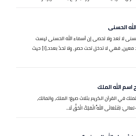
لله الحسنى
حسنى لا تعد ولا تحصى إن أسماء الله الحسنى ليست
محصورة بعدد معين، فهي لا تدخل تحت حصر، ولا تحدّ بعدد،[١] حيث
اسم الله الملك
لملك في القرآن الكريم بثلاث صيغ؛ الملك، والمالك،
: (فَتَعَالَى اللَّهُ الْمَلِكُ الْحَقُّ لَا...