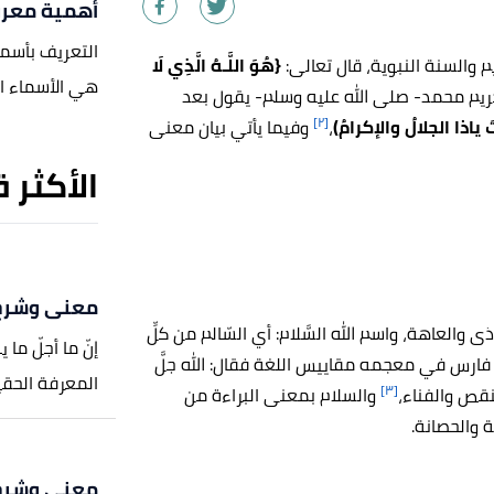
أهمية معرف
التعريف بأسما
م والسنة النبوية، قال تعالى:
{
هُوَ اللَّـهُ الَّذِي لَا
هي الأسماء الت
كريم محمد- صلى الله عليه وسلم- يقول بعد
[٢]
َ ياذا الجلالُ والإكرامُ)
،
وفيما يأتي بيان معنى
الأكثر 
معنى وشرح ​
ى والعاهة، واسم الله السَّلام: أي السّالم من كلِّ
إنّ ما أجلّ ما 
بن فارس في معجمه مقاييس اللغة فقال: الله جلَّ
المعرفة الحقيق
[٣]
نقص والفناء،
والسلام بمعنى البراءة من
 والحصانة.
معنى وشرح 