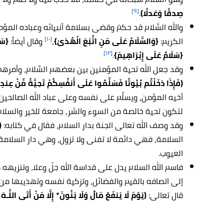
[٩]
صِدقًا وَعَدلًا)
.
والله السَّلام قد حكمَ وقضى بسلامة أنبيائه وعباده المؤم
[١٠]
الكريم:
{وَالسَّلَامُ عَلَى مَنِ اتَّبَعَ الْهُدَىٰ}
،
وقال أيضاً:
{سَل
[١٢]
{سَلَامٌ عَلَى إِبْرَاهِيمَ}
.
وقد جعل الله تحية المؤمنين بين بعضهم السَّلام، وأمرهم 
(فَإِذَا دَخَلْتُم بُيُوتًا فَسَلِّمُوا عَلَى أَنفُسِكُمْ تَحِيَّةً مِّنْ عِندِ ا
أخيه المؤمن، ويسلِّم على نفسه وعلى عباد الله الصالحين
لتكون تحية خالصة من السوء والشر، جامعة للخير والسلام
وقد وصف الله تعالى الجنة بدار السلام، فقال في كتابه:
(
السلامة، فهي دائمة لا تفنى ولا تزول، وهي دار السلام
العيوب.
فاسم الله السلام يدل على قداسة الله جلّ وعلا، وتنزيه
إلى اتصافه بالقيم والفضائل، وتزكية نفسه وتهذيبها م
قال تعالى:
(يَوْمَ لَا يَنفَعُ مَالٌ وَلَا بَنُونَ* إِلَّا مَنْ أَتَى اللَّـه