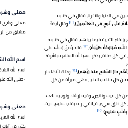
معنى وشرح 
نين في الدنيا والآخرة، فقال في كتابه
معنى وشرح اس
[١١]
َامٌ عَلَى نُوحٍ فِي الْعَالَمِينَ}
،
وقال أيضاً:
مشتق من الرحم
بإلقاء التحية فيما بينهم، فقال في كتابه:
[١٣]
للَّـهِ مُبَارَكَةً طَيِّبَةً)
،
فالمؤمنُ يُسلِّم على
 في كل صلاة، بذكر اسم الله السلام مباشرة؛
اسم الله ال
.
اسم الله الشا
[١٤]
لَهُم دارُ السَّلامِ عِندَ رَبِّهِم)
،
وذلك لأنها دار
-صلى الله عليه وس
ة من كل متاعب الدنيا، فهي مبرأة من كل
ه من كل عيب ونقص، وفيه إرشاد وتوجيه للعبد
ن كل خلق سيء، فيلاقي ربه بقلب سليم، حيث
معنى وشرح ​
[١٥]
َ بِقَلْبٍ سَلِيمٍ)
.
اسم الله العز
كثير من آيات ال