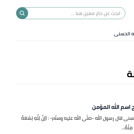
ا
إ
له الحسنى
ا
ة
اسم الله المؤمن
ى قال رسول الله -صلّى الله عليه وسلّم- : (إنَّ لِلَّهِ تِسْعَةً
ِئَةً...